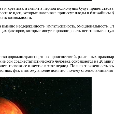
ва и креатива, а значит в период полнолуния будут приветствова
ересные идеи, которые наверняка принесут плоды в ближайшем б
ывать возможности.
а именно несдержанность, импульсивность, эмоциональность. Эт
ающих факторов, которые могут спровоцировать негативные сит
чество дорожно-транспортных происшествий, различных правон
ние сон среднестатистического человека сокращается на 20 мину
внее, тревожнее и жестче в этот период. Полная заряженность з
естных фаз, а потому вполне понятно, почему столько внимания