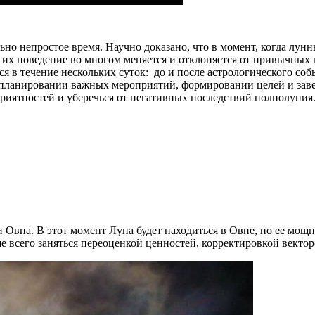
но непростое время. Научно доказано, что в момент, когда лун
 их поведение во многом меняется и отклоняется от привычных н
тся в течение нескольких суток: до и после астрологического с
и планировании важных мероприятий, формировании целей и заве
приятностей и уберечься от негативных последствий полнолуния
 Овна. В этот момент Луна будет находиться в Овне, но ее мощна
ше всего заняться переоценкой ценностей, корректировкой вект