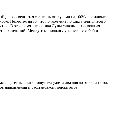
ный диск освещается солнечными лучами на 100%, все живые
орм. Несмотря на то, что полнолуние по факту длится всего
обытия. В это время энергетика Луны максимально мощная,
тных желаний. Между тем, полная Луна несет с собой и
.
я энергетика станет ощутима уже за два дня до этого, а потом
оров направления и расстановкой приоритетов.