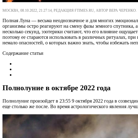
МОСКВА, 08.10.2022, 21:27:14, РЕДАКЦИЯ FTIMES.RU, АВТОР ВЕРА ЧЕРЕНКО.
Полная Луна — весьма неоднозначное и для многих эмоциональ
организмы остро реагируют на смену фазы земного спутника, а
несколько секунд, эзотерики считают, что его влияние ощущае
поэтому ее стараются использовать в различных ритуалах, пр
немало опасностей, о которых важно знать, чтобы избежать не
Содержание статьи
Полнолуние в октябре 2022 года
Полнолуние произойдет в 23:55 9 октября 2022 года в созвездии
еще столько же после. Во время астрологического явления луч