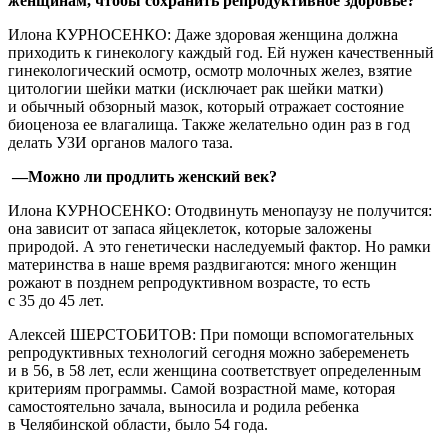
женщинам, чтобы сохранить репродуктивное здоровье?
Илона КУРНОСЕНКО: Даже здоровая женщина должна
приходить к гинекологу каждый год. Ей нужен качественный
гинекологический осмотр, осмотр молочных желез, взятие
цитологии шейки матки (исключает рак шейки матки)
и обычный обзорный мазок, который отражает состояние
биоценоза ее влагалища. Также желательно один раз в год
делать УЗИ органов малого таза.
—Можно ли продлить женский век?
Илона КУРНОСЕНКО: Отодвинуть менопаузу не получится:
она зависит от запаса яйцеклеток, которые заложены
природой. А это генетически наследуемый фактор. Но рамки
материнства в наше время раздвигаются: много женщин
рожают в позднем репродуктивном возрасте, то есть
с 35 до 45 лет.
Алексей ШЕРСТОБИТОВ: При помощи вспомогательных
репродуктивных технологий сегодня можно забеременеть
и в 56, в 58 лет, если женщина соответствует определенным
критериям программы. Самой возрастной маме, которая
самостоятельно зачала, выносила и родила ребенка
в Челябинской области, было 54 года.