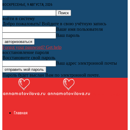
ВОСКРЕСЕНЬЕ, 9 АВГУСТА, 2026
войти в систему
Добро пожаловать! Войдите в свою учётную запись
Ваше имя пользователя
Ваш пароль
Forgot your password? Get help
восстановление пароля
Восстановите свой пароль
Ваш адрес электронной почты
Пароль будет выслан Вам по электронной почте.
Женский онлайн
Главная
журнал