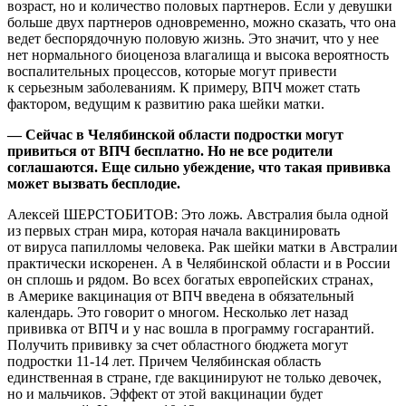
возраст, но и количество половых партнеров. Если у девушки
больше двух партнеров одновременно, можно сказать, что она
ведет беспорядочную половую жизнь. Это значит, что у нее
нет нормального биоценоза влагалища и высока вероятность
воспалительных процессов, которые могут привести
к серьезным заболеваниям. К примеру, ВПЧ может стать
фактором, ведущим к развитию рака шейки матки.
— Сейчас в Челябинской области подростки могут
привиться от ВПЧ бесплатно. Но не все родители
соглашаются. Еще сильно убеждение, что такая прививка
может вызвать бесплодие.
Алексей ШЕРСТОБИТОВ: Это ложь. Австралия была одной
из первых стран мира, которая начала вакцинировать
от вируса папилломы человека. Рак шейки матки в Австралии
практически искоренен. А в Челябинской области и в России
он сплошь и рядом. Во всех богатых европейских странах,
в Америке вакцинация от ВПЧ введена в обязательный
календарь. Это говорит о многом. Несколько лет назад
прививка от ВПЧ и у нас вошла в программу госгарантий.
Получить прививку за счет областного бюджета могут
подростки 11-14 лет. Причем Челябинская область
единственная в стране, где вакцинируют не только девочек,
но и мальчиков. Эффект от этой вакцинации будет