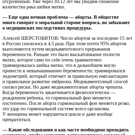
отсроченный. Уже через 10-12 лет мы увидим снижение
количества рака шейки матки.
— Еще одна вечная проблема — аборты. В обществе
много говорят о моральной стороне вопроса, но забывают
о медицинских последствиях процедуры.
Алексей ШЕРСТОБИТОВ: Число абортов за последние 15 лет
в России снизилось в 4,5 раза. При этом почти 95% абортов
выполняются путем медикаментозного прерывания
беременности. Раньше это было выскабливание полости
матки, которое само по себе очень травматично:
травмировалась шейка матки, что в дальнейшем могло
привести к невынашиванию беременности; травмировался
эндометрий, который отвечает за правильную имплантацию
и правильное развитие эмбриона. Медикаментозный способ
снизил риски. Но даже медикаментозные аборты чреваты.
Когда беременность заканчивается физиологически —
рождением ребенка, то гормональный фон меняется
постепенно. После аборта гормональный фон меняется резко,
это удар по гормональной системе всего организма.
У женщины может нарушиться цикла и даже вообще
прекратиться.
— Какие обследования и как часто необходимо проходить