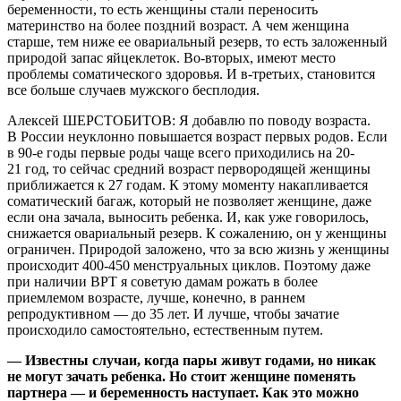
беременности, то есть женщины стали переносить
материнство на более поздний возраст. А чем женщина
старше, тем ниже ее овариальный резерв, то есть заложенный
природой запас яйцеклеток. Во-вторых, имеют место
проблемы соматического здоровья. И в-третьих, становится
все больше случаев мужского бесплодия.
Алексей ШЕРСТОБИТОВ: Я добавлю по поводу возраста.
В России неуклонно повышается возраст первых родов. Если
в 90-е годы первые роды чаще всего приходились на 20-
21 год, то сейчас средний возраст первородящей женщины
приближается к 27 годам. К этому моменту накапливается
соматический багаж, который не позволяет женщине, даже
если она зачала, выносить ребенка. И, как уже говорилось,
снижается овариальный резерв. К сожалению, он у женщины
ограничен. Природой заложено, что за всю жизнь у женщины
происходит 400-450 менструальных циклов. Поэтому даже
при наличии ВРТ я советую дамам рожать в более
приемлемом возрасте, лучше, конечно, в раннем
репродуктивном — до 35 лет. И лучше, чтобы зачатие
происходило самостоятельно, естественным путем.
— Известны случаи, когда пары живут годами, но никак
не могут зачать ребенка. Но стоит женщине поменять
партнера — и беременность наступает. Как это можно