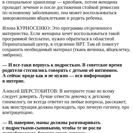
в специальное хранилище — криобанк, потом женщина
проходит лечение и после достижения стойкой ремиссии
по основному заболеванию, она может воспользоваться
замороженными яйцеклетками и родить ребенка.
Илона КУРНОСЕНКО: Это программа отсроченного
материнства. Если женщина хочет воспользоваться такой
программой бесплатно, нужно обратиться в областной
Перинатальный центр, в отделение ВРТ. Там ей помогут
сохранить необходимый материал (ткань яичника, яйцеклетку,
эмбрион).
— И все-таки вернусь к подросткам. В советское время
родители стеснялись говорить с детьми об интимном.
А сейчас вроде как и не нужно — вся информация
в интерне.
Алексей ШЕРСТОБИТОВ: В интернете тоже не всему
следует доверять. Лучше отвести девочку к детскому
гинекологу, он всегда ответит на любые вопросы, расскажет,
как менструация должна проходить, про личную гигиену, про
контрацепцию.
— И, наверное, мамы должны разговаривать
с подростками-сыновьями, чтобы те не росли