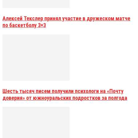
Алексей Текслер принял участие в дружеском матче
по баскетболу 3×3
Шесть тысяч писем получили психологи на «Почту
доверия» от южноуральских подростков за полгода