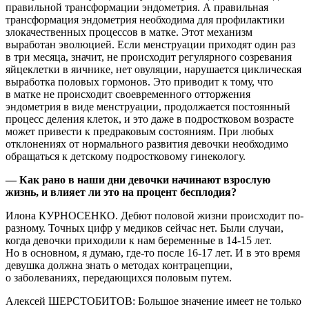
правильной трансформации эндометрия. А правильная
трансформация эндометрия необходима для профилактики
злокачественных процессов в матке. Этот механизм
выработан эволюцией. Если менструации приходят один раз
в три месяца, значит, не происходит регулярного созревания
яйцеклетки в яичнике, нет овуляции, нарушается циклическая
выработка половых гормонов. Это приводит к тому, что
в матке не происходит своевременного отторжения
эндометрия в виде менструации, продолжается постоянный
процесс деления клеток, и это даже в подростковом возрасте
может привести к предраковым состояниям. При любых
отклонениях от нормального развития девочки необходимо
обращаться к детскому подростковому гинекологу.
— Как рано в наши дни девочки начинают взрослую
жизнь, и влияет ли это на процент бесплодия?
Илона КУРНОСЕНКО. Дебют половой жизни происходит по-
разному. Точных цифр у медиков сейчас нет. Были случаи,
когда девочки приходили к нам беременные в 14-15 лет.
Но в основном, я думаю, где-то после 16-17 лет. И в это время
девушка должна знать о методах контрацепции,
о заболеваниях, передающихся половым путем.
Алексей ШЕРСТОБИТОВ: Большое значение имеет не только