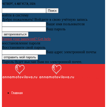
ЧЕТВЕРГ, 6 АВГУСТА, 2026
войти в систему
Добро пожаловать! Войдите в свою учётную запись
Ваше имя пользователя
Ваш пароль
Forgot your password? Get help
восстановление пароля
Восстановите свой пароль
Ваш адрес электронной почты
Пароль будет выслан Вам по электронной почте.
Женский онлайн
Главная
журнал