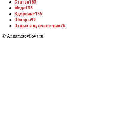
Статьи
163
Мода
138
Здоровье
135
Обзоры
99
Отдых и путешествия
75
© Annamotovilova.ru