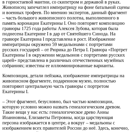
в горностаевой мантии, со скипетром и державой в руках.
Живописец запечатлел императрицу на фоне батальной сцены
и военных трофеев. По мнению экспертов, данный фрагмент
– часть большого живописного полотна, выполненного в
память коронации Екатерины I. Оно повторяет композицию
гравюры 1725 года работы Алексея Зубова, которая была
поднесена Екатерине I в дар от Святейшего Синода. На
гравюре Екатерина I представлена в рост. Изображение
императрицы окружено 59 медальонами с портретами
русских государей – от Рюрика до Петра I. Гравюра «Портрет
Екатерины I в окружении медальонов с портретами русских
царей» представлена в различных отечественных музейных
собраниях; известны ее иллюминированные варианты.
Композиция, детали пейзажа, изображение императрицы на
живописном фрагменте, подаренном музею, полностью
повторяют центральную часть гравюры с портретом
Екатерины I.
– Этот фрагмент, безусловно, был частью композиции,
которую условно можно назвать генеалогическим древом.
Такие вещи у нас есть: генеалогическое древо Анны
Иоанновны, Елизаветы Петровны, когда царствующая
персона изображается в центре, а вокруг – медальоны с
изображением всех правителей России до неё. Здесь, конечно,