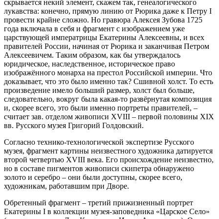
скрывается некий элемент, скажем так, генеалогического
лукавства: конечно, прямую линию от Рюрика даже к Петру I
провести крайне сложно. Но гравюра Алексея Зубова 1725
года включала в себя и фрагмент с изображением уже
царствующей императрицы Екатерины Алексеевны, и всех
правителей России, начиная от Рюрика и заканчивая Петром
Алексеевичем. Таким образом, как бы утверждалось
юридическое, наследственное, историческое право
изображённого монарха на престол Российской империи. Что
доказывает, что это было именно так? Сшивной холст. То есть
произведение имело больший размер, холст был больше,
следовательно, вокруг была какая-то развёрнутая композиция
и, скорее всего, это были именно портреты правителей, –
считает зав. отделом живописи XVIII – первой половины XIX
вв. Русского музея Григорий Голдовский.
Согласно технико-технологической экспертизе Русского
музея, фрагмент картины неизвестного художника датируется
второй четвертью XVIII века. Его происхождение неизвестно,
но в составе пигментов живописи скипетра обнаружено
золото и серебро – они были доступны, скорее всего,
художникам, работавшим при Дворе.
Обретенный фрагмент – третий прижизненный портрет
Екатерины I в коллекции музея-заповедника «Царское Село»