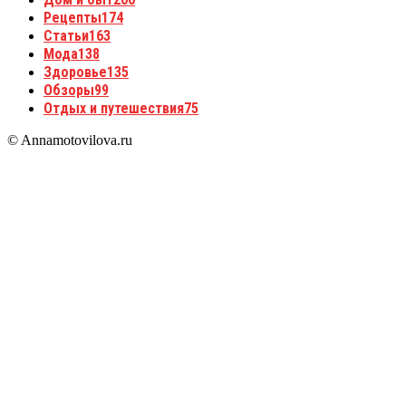
Рецепты
174
Статьи
163
Мода
138
Здоровье
135
Обзоры
99
Отдых и путешествия
75
© Annamotovilova.ru