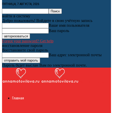
ПЯТНИЦА, 7 АВГУСТА, 2026
войти в систему
Добро пожаловать! Войдите в свою учётную запись
Ваше имя пользователя
Ваш пароль
Forgot your password? Get help
восстановление пароля
Восстановите свой пароль
Ваш адрес электронной почты
Пароль будет выслан Вам по электронной почте.
Женский онлайн
Главная
журнал