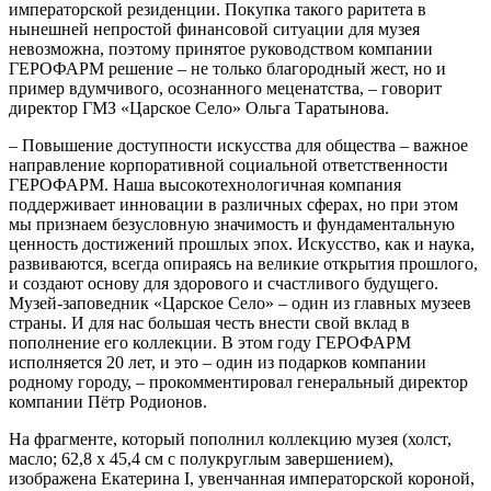
императорской резиденции. Покупка такого раритета в
нынешней непростой финансовой ситуации для музея
невозможна, поэтому принятое руководством компании
ГЕРОФАРМ решение – не только благородный жест, но и
пример вдумчивого, осознанного меценатства, – говорит
директор ГМЗ «Царское Село» Ольга Таратынова.
– Повышение доступности искусства для общества – важное
направление корпоративной социальной ответственности
ГЕРОФАРМ. Наша высокотехнологичная компания
поддерживает инновации в различных сферах, но при этом
мы признаем безусловную значимость и фундаментальную
ценность достижений прошлых эпох. Искусство, как и наука,
развиваются, всегда опираясь на великие открытия прошлого,
и создают основу для здорового и счастливого будущего.
Музей-заповедник «Царское Село» – один из главных музеев
страны. И для нас большая честь внести свой вклад в
пополнение его коллекции. В этом году ГЕРОФАРМ
исполняется 20 лет, и это – один из подарков компании
родному городу, – прокомментировал генеральный директор
компании Пётр Родионов.
На фрагменте, который пополнил коллекцию музея (холст,
масло; 62,8 х 45,4 см с полукруглым завершением),
изображена Екатерина I, увенчанная императорской короной,