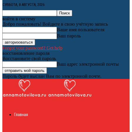
СУББОТА, 8 АВГУСТА, 2026
войти в систему
Добро пожаловать! Войдите в свою учётную запись
Ваше имя пользователя
Ваш пароль
Forgot your password? Get help
восстановление пароля
Восстановите свой пароль
Ваш адрес электронной почты
Пароль будет выслан Вам по электронной почте.
Женский онлайн
Главная
журнал