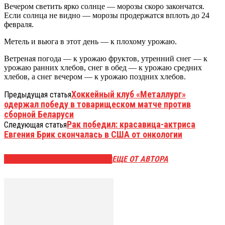
Вечером светить ярко солнце — морозы скоро закончатся.
Если солнца не видно — морозы продержатся вплоть до 24
февраля.
Метель и вьюга в этот день — к плохому урожаю.
Ветреная погода — к урожаю фруктов, утренний снег — к
урожаю ранних хлебов, снег в обед — к урожаю средних
хлебов, а снег вечером — к урожаю поздних хлебов.
Хоккейный клуб «Металлург»
Предыдущая статья
одержал победу в товарищеском матче против
сборной Беларуси
Рак победил: красавица-актриса
Следующая статья
Евгения Брик скончалась в США от онкологии
ЭТО МОЖЕТ БЫТЬ ИНТЕРЕСНО
ЕЩЕ ОТ АВТОРА