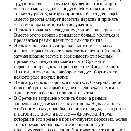
труд в огороде — в случае нарушения этого запрета
человека могут одолеть недуги. Можно выполнять
только ту работу, которая приносит благо для людей.
Вместо работы следует посетить церковь и принять
участие в праздничном богослужении.
Нельзя заниматься рукоделием, чинить одежду и т. п.
Вместо этого церковь призывает больше молиться и
предаваться размышлениям о смысле бытия.
Нельзя употреблять спиртные напитки — связь с
алкоголем расценивается как связь с нечистой силой,
затуманивание разума и зависимость от вредных
привычек. Следует вспомнить, что Сретение —
церковный праздник и прославление Иисуса Христа.
Поэтому в этот день, наоборот, следует бороться со
всякого рода искушениями.
Нельзя ругаться, ссориться и злиться. Сквернословие —
большой грех, который отдаляет человека от Бога и
лишает его небесного покровительства.
В Сретение запрещено топить баню, а раньше
запрещалось даже мыться в этот день. Ведь для того,
чтобы помыться, надо было наносить воды, разогреть ее
и натопить в доме, а все это — физический труд,
который в это время не приветствуется церковью. Более
того, времяпрепровождение в бане или сауне
подразумевает развлечения. Учитывая то, что в церкви