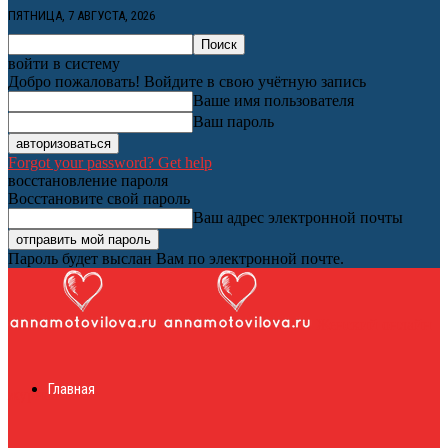
ПЯТНИЦА, 7 АВГУСТА, 2026
войти в систему
Добро пожаловать! Войдите в свою учётную запись
Ваше имя пользователя
Ваш пароль
Forgot your password? Get help
восстановление пароля
Восстановите свой пароль
Ваш адрес электронной почты
Пароль будет выслан Вам по электронной почте.
Женский онлайн
Главная
журнал