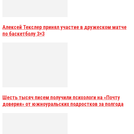
Алексей Текслер принял участие в дружеском матче
по баскетболу 3×3
Шесть тысяч писем получили психологи на «Почту
доверия» от южноуральских подростков за полгода