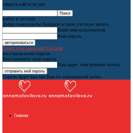
СУББОТА, 8 АВГУСТА, 2026
войти в систему
Добро пожаловать! Войдите в свою учётную запись
Ваше имя пользователя
Ваш пароль
Forgot your password? Get help
восстановление пароля
Восстановите свой пароль
Ваш адрес электронной почты
Пароль будет выслан Вам по электронной почте.
Женский онлайн
Главная
журнал