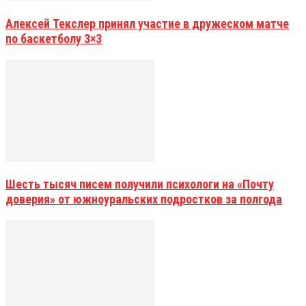
Алексей Текслер принял участие в дружеском матче
по баскетболу 3×3
Шесть тысяч писем получили психологи на «Почту
доверия» от южноуральских подростков за полгода