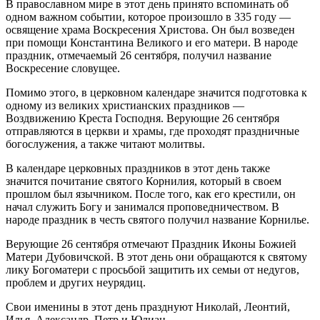
В православном мире в этот день принято вспоминать об
одном важном событии, которое произошло в 335 году —
освящение храма Воскресения Христова. Он был возведен
при помощи Константина Великого и его матери. В народе
праздник, отмечаемый 26 сентября, получил название
Воскресение словущее.
Помимо этого, в церковном календаре значится подготовка к
одному из великих христианских праздников —
Воздвижению Креста Господня. Верующие 26 сентября
отправляются в церкви и храмы, где проходят праздничные
богослужения, а также читают молитвы.
В календаре церковных праздников в этот день также
значится почитание святого Корнилия, который в своем
прошлом был язычником. После того, как его крестили, он
начал служить Богу и занимался проповедничеством. В
народе праздник в честь святого получил название Корнилье.
Верующие 26 сентября отмечают Праздник Иконы Божией
Матери Дубовичской. В этот день они обращаются к святому
лику Богоматери с просьбой защитить их семьи от недугов,
проблем и других неурядиц.
Свои именины в этот день празднуют Николай, Леонтий,
Илья, Александр, Петр и Юлиан.