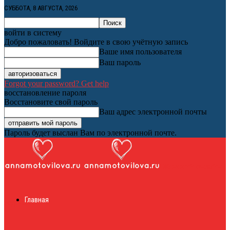
СУББОТА, 8 АВГУСТА, 2026
войти в систему
Добро пожаловать! Войдите в свою учётную запись
Ваше имя пользователя
Ваш пароль
Forgot your password? Get help
восстановление пароля
Восстановите свой пароль
Ваш адрес электронной почты
Пароль будет выслан Вам по электронной почте.
Женский онлайн
Главная
журнал