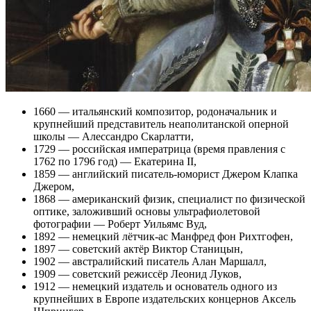
1660 — итальянский композитор, родоначальник и
крупнейший представитель неаполитанской оперной
школы — Алессандро Скарлатти,
1729 — российская императрица (время правления с
1762 по 1796 год) — Екатерина II,
1859 — английский писатель-юморист Джером Клапка
Джером,
1868 — американский физик, специалист по физической
оптике, заложивший основы ультрафиолетовой
фотографии — Роберт Уильямс Вуд,
1892 — немецкий лётчик-ас Манфред фон Рихтгофен,
1897 — советский актёр Виктор Станицын,
1902 — австралийский писатель Алан Маршалл,
1909 — советский режиссёр Леонид Луков,
1912 — немецкий издатель и основатель одного из
крупнейших в Европе издательских концернов Аксель