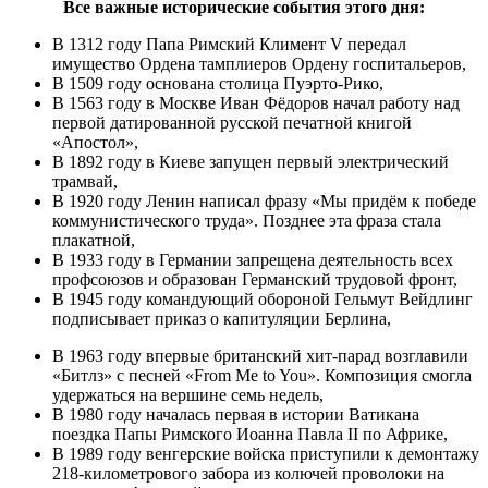
Все важные исторические события этого дня:
В 1312 году Папа Римский Климент V передал
имущество Ордена тамплиеров Ордену госпитальеров,
В 1509 году основана столица Пуэрто-Рико,
В 1563 году в Москве Иван Фёдоров начал работу над
первой датированной русской печатной книгой
«Апостол»,
В 1892 году в Киеве запущен первый электрический
трамвай,
В 1920 году Ленин написал фразу «Мы придём к победе
коммунистического труда». Позднее эта фраза стала
плакатной,
В 1933 году в Германии запрещена деятельность всех
профсоюзов и образован Германский трудовой фронт,
В 1945 году командующий обороной Гельмут Вейдлинг
подписывает приказ о капитуляции Берлина,
В 1963 году впервые британский хит-парад возглавили
«Битлз» с песней «From Me to You». Композиция смогла
удержаться на вершине семь недель,
В 1980 году началась первая в истории Ватикана
поездка Папы Римского Иоанна Павла II по Африке,
В 1989 году венгерские войска приступили к демонтажу
218-километрового забора из колючей проволоки на