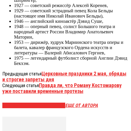
Шпрингер,
1927 — советский режиссёр Алексей Коренев,
1929 — советский эстрадный певец Кола Бельды
(настоящее имя Николай Иванович Бельды),
1946 — английский киноактёр Дэвид Суше,
1948 — оперный певец, солист Большого театра и
народный артист России Владимир Анатольевич
Маторин,
1953 — дирижёр, худрук Мариинского театра оперы и
балета, кавалер французского Ордена искусств и
литературы — Валерий Абисалович Гергиев,
1975 — легендарный футболист сборной Англии Дэвид
Бекхэм.
Церковные праздники 2 мая, обряды
Предыдущая статья
и строгие запреты дня
Правда ли, что Роману Костомарову
Следующая статья
уже поставили временные протезы
ЭТО МОЖЕТ БЫТЬ ИНТЕРЕСНО
ЕЩЕ ОТ АВТОРА