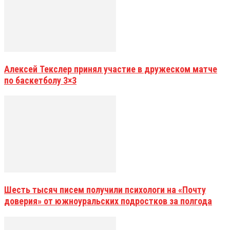
Алексей Текслер принял участие в дружеском матче
по баскетболу 3×3
Шесть тысяч писем получили психологи на «Почту
доверия» от южноуральских подростков за полгода