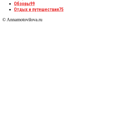
Обзоры
99
Отдых и путешествия
75
© Annamotovilova.ru