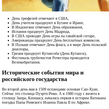
День трюфелей отмечают в США,
День учителя празднуют в Бутане и Иране,
В Индонезии отмечают День образования,
Испания празднует День Мадрида,
В США проводят День игры на гавайской гитаре,
Американцы празднуют День бесплатных комиксов,
В Польше отмечают День флага, а в мире День польской
диаспоры,
Гризия празднует Кутаисоба (День Кутаиси),
Фестиваль трубочистов Рочестера проводится
Великобритания.
Исторические события мира и
российского государства
Во второй день мая в 1509 испанцами основан Сан-Хуан.
Сейчас это столица Пуэрто-Рико. А в 1980 году с визита в
столицу Заира, Киншасу, началась первая в истории Ватикана
поездка Папы Римского Иоанна Павла II по Африке.