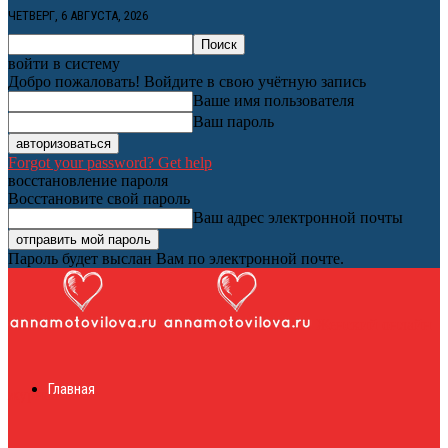
ЧЕТВЕРГ, 6 АВГУСТА, 2026
войти в систему
Добро пожаловать! Войдите в свою учётную запись
Ваше имя пользователя
Ваш пароль
Forgot your password? Get help
восстановление пароля
Восстановите свой пароль
Ваш адрес электронной почты
Пароль будет выслан Вам по электронной почте.
Женский онлайн
Главная
журнал