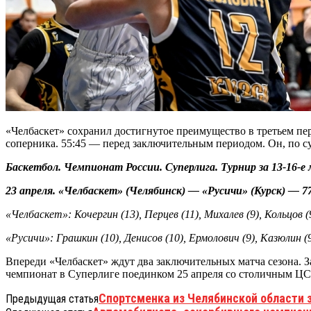
«Челбаскет» сохранил достигнутое преимущество в третьем пери
соперника. 55:45 — перед заключительным периодом. Он, по су
Баскетбол. Чемпионат России. Суперлига. Турнир за 13-16-е
23 апреля. «Челбаскет» (Челябинск) — «Русичи» (Курск) — 77:61
«Челбаскет»: Кочергин (13), Перцев (11), Михалев (9), Кольцов (9
«Русичи»: Грашкин (10), Денисов (10), Ермолович (9), Казюлин (9)
Впереди «Челбаскет» ждут два заключительных матча сезона. 
чемпионат в Суперлиге поединком 25 апреля со столичным Ц
Спортсменка из Челябинской области 
Предыдущая статья