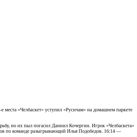
16-е места «Челбаскет» уступил «Русичам» на домашнем паркете
рьбу, но их пыл погасил Даниил Кочергин. Игрок «Челбаскета»
неров по команде разыгрывающий Илья Подобедов. 16:14 —