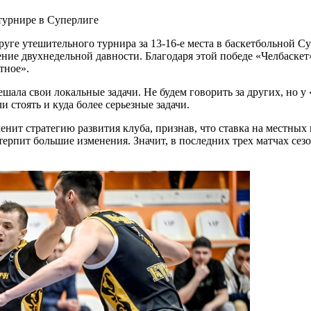
круге утешительного турнира за 13-16-е места в баскетбольной 
ение двухнедельной давности. Благодаря этой победе «Челбаскет
тное».
ешала свои локальные задачи. Не будем говорить за других, но у
 стоять и куда более серьезные задачи.
менит стратегию развития клуба, признав, что ставка на местных
терпит большие изменения. Значит, в последних трех матчах сез