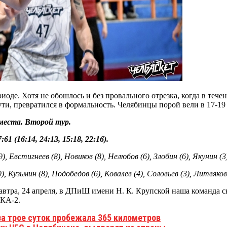
оде. Хотя не обошлось и без провального отрезка, когда в течен
ти, превратился в формальность. Челябинцы порой вели в 17-19 
 места. Второй тур.
 (16:14, 24:13, 15:18, 22:16).
), Евстигнеев (8), Новиков (8), Нелюбов (6), Злобин (6), Якунин (3
, Кузьмин (8), Подобедов (6), Ковалев (4), Соловьев (3), Литвяков
Завтра, 24 апреля, в ДПиШ имени Н. К. Крупской наша команда
СКА-2.
за трое суток пробежала 365 километров