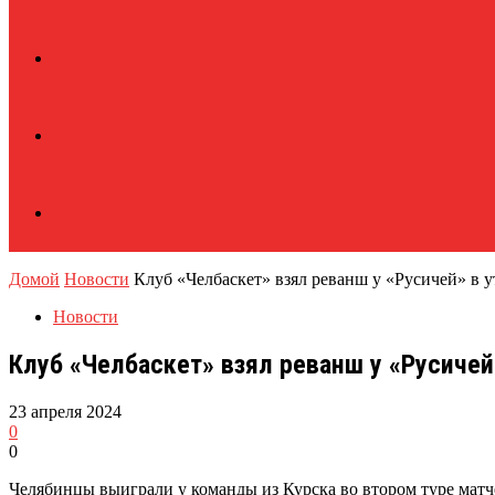
Домой
Новости
Клуб «Челбаскет» взял реванш у «Русичей» в 
Новости
Клуб «Челбаскет» взял реванш у «Русичей
23 апреля 2024
0
0
Челябинцы выиграли у команды из Курска во втором туре матче