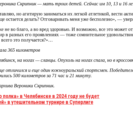
ероника Скрипник — мать троих детей. Сейчас им 10, 13 и 16 л
аставляю, но агитирую заниматься их легкой атлетикой, вести ак
еще остается делать? Отговаривать меня уже бесполезно», — увер
не во благо, а во вред здоровью. И возможно, все это может отр
мир в разных его проявлениях — тоже сомнительное удовольствие
е всего это получается?»…
лябинск, на ногах — сланцы. Опухоль на ногах спала, но в кросс
вце отличился и еще один южноуральский спортсмен. Победител
ились 500 километров за 71 час и 21 минуту.
архива Вероники Скрипник.
полка» в Челябинске в 2024 году не будет
ей» в утешительном турнире в Суперлиге