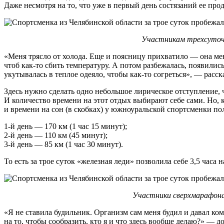
Даже несмотря на то, что уже в первый день состязаний ее про
Участникам трехсуточно
«Меня трясло от холода. Еще и поясницу прихватило — она мен
чтоб как-то сбить температуру. А потом разбежалась, появилис
укутывалась в теплое одеяло, чтобы как-то согреться», — расс
Здесь нужно сделать одно небольшое лирическое отступление, 
И количество времени на этот отдых выбирают себе сами. Но, к
и времени на сон (в скобках) у южноуральской спортсменки п
1-й день — 170 км (1 час 15 минут);
2-й день — 110 км (45 минут);
3-й день — 85 км (1 час 30 минут).
То есть за трое суток «железная леди» позволила себе 3,5 часа
Участники сверхмарафона
«Я не ставила будильник. Организм сам меня будил и давал ком
на то, чтобы сообразить, кто я и что здесь вообще делаю?» — д