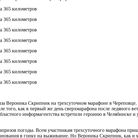
за Вероника Скрипник на трехсуточном марафоне в Череповце. О
сле того, как в первый же день сверхмарафона после ледяного в
областного информагентства встретили героиню в Челябинске и у
апризов погоды. Всем участникам трехсуточного марафона пришл
внования в гонку на выживание. Но Вероника Скрипник, как и м