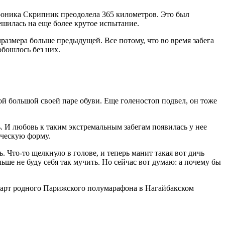
роника Скрипник преодолела 365 километров. Это был
решилась на еще более крутое испытание.
лразмера больше предыдущей. Все потому, что во время забега
обошлось без них.
мой большой своей паре обуви. Еще голеностоп подвел, он тоже
ь. И любовь к таким экстремальным забегам появилась у нее
ическую форму.
. Что-то щелкнуло в голове, и теперь манит такая вот дичь
льше не буду себя так мучить. Но сейчас вот думаю: а почему бы
тарт родного Парижского полумарафона в Нагайбакском