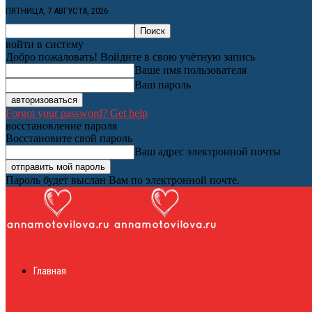
ПЯТНИЦА, 7 АВГУСТА, 2026
войти в систему
Добро пожаловать! Войдите в свою учётную запись
Ваше имя пользователя
Ваш пароль
Forgot your password? Get help
восстановление пароля
Восстановите свой пароль
Ваш адрес электронной почты
Пароль будет выслан Вам по электронной почте.
Женский онлайн ж
Главная