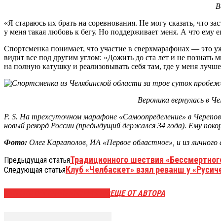
В
«Я стараюсь их брать на соревнования. Не могу сказать, что з
у меня такая любовь к бегу. Но поддерживает меня. А что ему 
Спортсменка понимает, что участие в сверхмарафонах — это уже 
видит все под другим углом: «Дожить до ста лет и не познать 
на полную катушку и реализовывать себя там, где у меня лучш
Вероника вернулась в Че
P. S. На трехсуточном марафоне «Самоопределение» в Черепо
новый рекорд России (предыдущий держался 34 года). Ему покор
Фото
:
Олег Каргаполов, ИА «Первое областное», и из личного 
Традиционного шествия «Бессмертного 
Предыдущая статья
Клуб «Челбаскет» взял реванш у «Русич
Следующая статья
ЭТО МОЖЕТ БЫТЬ ИНТЕРЕСНО
ЕЩЕ ОТ АВТОРА