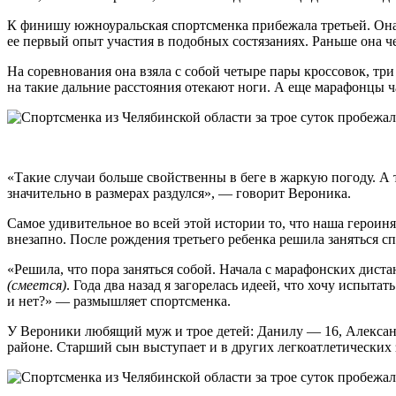
К финишу южноуральская спортсменка прибежала третьей. Она 
ее первый опыт участия в подобных состязаниях. Раньше она че
На соревнования она взяла с собой четыре пары кроссовок, тр
на такие дальние расстояния отекают ноги. А еще марафонцы ча
«Такие случаи больше свойственны в беге в жаркую погоду. А т
значительно в размерах раздулся», — говорит Вероника.
Самое удивительное во всей этой истории то, что наша героин
внезапно. После рождения третьего ребенка решила заняться с
«Решила, что пора заняться собой. Начала с марафонских диста
(смеется)
. Года два назад я загорелась идеей, что хочу испыта
и нет?» — размышляет спортсменка.
У Вероники любящий муж и трое детей: Данилу — 16, Александ
районе. Старший сын выступает и в других легкоатлетических 