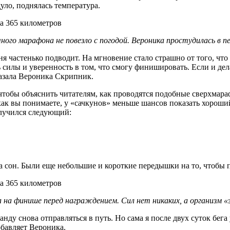
дуло, поднялась температура.
го марафона не повезло с погодой. Вероника простудилась в п
я частенько подводит. На мгновение стало страшно от того, чт
ь силы и уверенность в том, что смогу финишировать. Если и дел
казала Вероника Скрипник.
чтобы объяснить читателям, как проводятся подобные сверхмараф
ак вы понимаете, у «сачкунов» меньше шансов показать хороший 
олучился следующий:
 на сон. Были еще небольшие и короткие передышки на то, чтобы 
 на финише перед награждением. Сил нет никаких, а организм 
анду снова отправляться в путь. Но сама я после двух суток бег
обавляет Вероника.