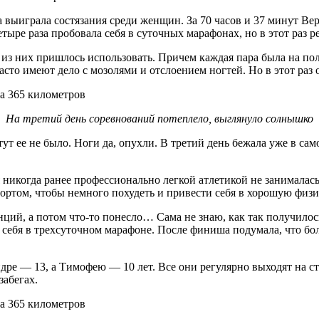
выиграла состязания среди женщин. За 70 часов и 37 минут Ве
тыре раза пробовала себя в суточных марафонах, но в этот раз 
и из них пришлось использовать. Причем каждая пара была на по
сто имеют дело с мозолями и отслоением ногтей. Но в этот раз 
На третий день соревнований потеплело, выглянуло солнышко
ут ее не было. Ноги да, опухли. В третий день бежала уже в са
я никогда ранее профессионально легкой атлетикой не занималас
портом, чтобы немного похудеть и привести себя в хорошую физ
нций, а потом что-то понесло… Сама не знаю, как так получилось
ть себя в трехсуточном марафоне. После финиша подумала, что бо
ре — 13, а Тимофею — 10 лет. Все они регулярно выходят на с
забегах.