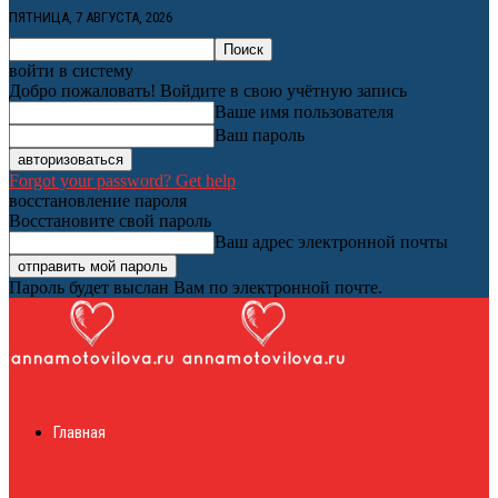
ПЯТНИЦА, 7 АВГУСТА, 2026
войти в систему
Добро пожаловать! Войдите в свою учётную запись
Ваше имя пользователя
Ваш пароль
Forgot your password? Get help
восстановление пароля
Восстановите свой пароль
Ваш адрес электронной почты
Пароль будет выслан Вам по электронной почте.
Женский онлайн
Главная
журнал