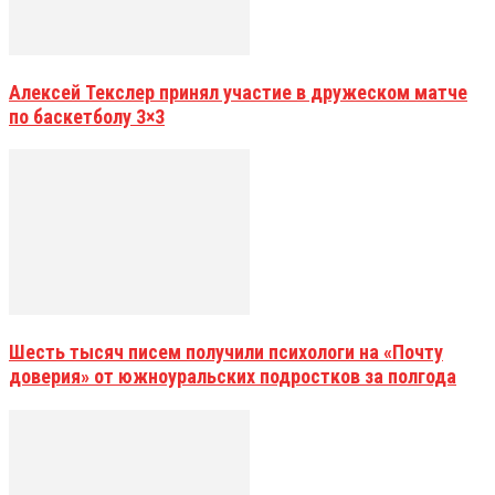
Алексей Текслер принял участие в дружеском матче
по баскетболу 3×3
Шесть тысяч писем получили психологи на «Почту
доверия» от южноуральских подростков за полгода