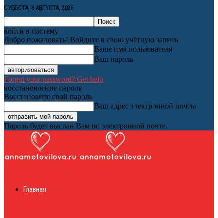
СУББОТА, 8 АВГУСТА, 2026
войти в систему
Добро пожаловать! Войдите в свою учётную запись
Ваше имя пользователя
Ваш пароль
Forgot your password? Get help
восстановление пароля
Восстановите свой пароль
Ваш адрес электронной почты
Пароль будет выслан Вам по электронной почте.
Женский онлайн
Главная
журнал