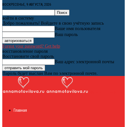
ВОСКРЕСЕНЬЕ, 9 АВГУСТА, 2026
войти в систему
Добро пожаловать! Войдите в свою учётную запись
Ваше имя пользователя
Ваш пароль
Forgot your password? Get help
восстановление пароля
Восстановите свой пароль
Ваш адрес электронной почты
Пароль будет выслан Вам по электронной почте.
Женский онлайн
Главная
журнал