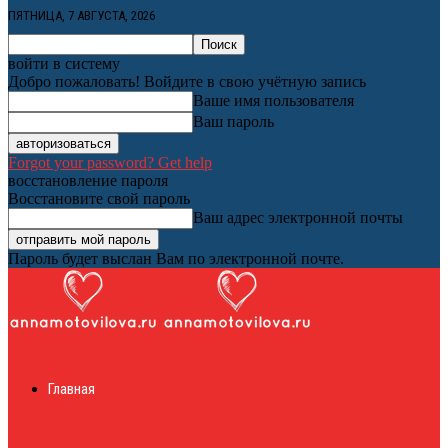
ПЯТНИЦА, 7 АВГУСТА, 2026
войти в систему
Добро пожаловать! Войдите в свою учётную запись
Ваше имя пользователя
Ваш пароль
Forgot your password? Get help
восстановление пароля
Восстановите свой пароль
Ваш адрес электронной почты
Пароль будет выслан Вам по электронной почте.
Женский онлайн
Главная
журнал