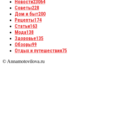
Новости
23064
Советы
228
Дом и быт
200
Рецепты
174
Статьи
163
Мода
138
Здоровье
135
Обзоры
99
Отдых и путешествия
75
© Annamotovilova.ru