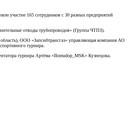
яли участие 165 сотрудников с 30 разных предприятий
инительные отводы трубопроводов» (Группа ЧТПЗ).
 область), ООО «Запсибтрансгаз» управляющая компания АО
спортивного турнира.
ментатора турнира Артёма «IIomudop_MSK» Кузнецова.