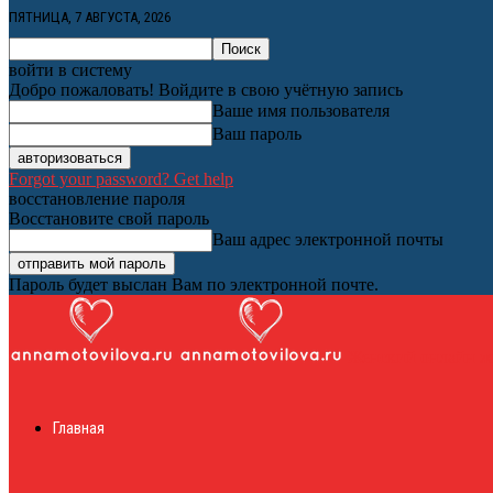
ПЯТНИЦА, 7 АВГУСТА, 2026
войти в систему
Добро пожаловать! Войдите в свою учётную запись
Ваше имя пользователя
Ваш пароль
Forgot your password? Get help
восстановление пароля
Восстановите свой пароль
Ваш адрес электронной почты
Пароль будет выслан Вам по электронной почте.
Женский онлайн ж
Главная