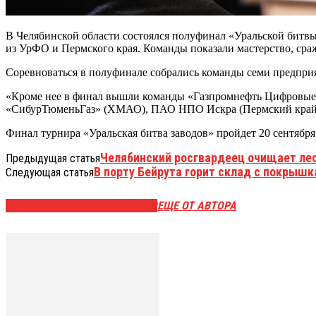
В Челябинской области состоялся полуфинал «Уральской битвы
из УрФО и Пермского края. Команды показали мастерство, сража
Соревноваться в полуфинале собрались команды семи предпри
«Кроме нее в финал вышли команды «Газпромнефть Цифровые 
«СибурТюменьГаз» (ХМАО), ПАО НПО Искра (Пермский край)»
Финал турнира «Уральская битва заводов» пройдет 20 сентябр
Челябинский росгвардеец очищает лес
Предыдущая статья
В порту Бейрута горит склад с покрыш
Следующая статья
ЭТО МОЖЕТ БЫТЬ ИНТЕРЕСНО
ЕЩЕ ОТ АВТОРА