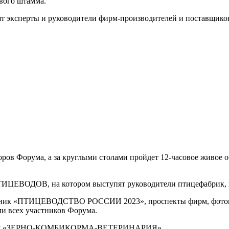
вого штамма.
рты и руководители фирм-производителей и поставщиков 
Форума, а за круглыми столами пройдет 12-часовое живое об
В, на котором выступят руководители птицефабрик, поче
чник «ПТИЦЕВОДСТВО РОССИИ 2023», проспекты фирм, фотогра
и всех участников Форума.
ставку «ЗЕРНО-КОМБИКОРМА-ВЕТЕРИНАРИЯ».