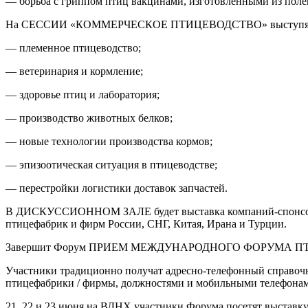
— борьба с гриппом птиц вакцинами, изготовленными из поле
На СЕССИИ «КОММЕРЧЕСКОЕ ПТИЦЕВОДСТВО» выступят экспе
— племенное птицеводство;
— ветеринария и кормление;
— здоровье птиц и лаборатория;
— производство животных белков;
— новые технологии производства кормов;
— эпизоотическая ситуация в птицеводстве;
— перестройки логистики доставок запчастей.
В ДИСКУССИОННОМ ЗАЛЕ будет выставка компаний-спонсоров 
птицефабрик и фирм России, СНГ, Китая, Ирана и Турции.
Завершит Форум ПРИЕМ МЕЖДУНАРОДНОГО ФОРУМА ПТИЦЕВОДО
Участники традиционно получат адресно-телефонный справо
птицефабрики / фирмы, должностями и мобильными телефонам
21, 22 и 23 июня на ВДНХ участники Форума посетят вы