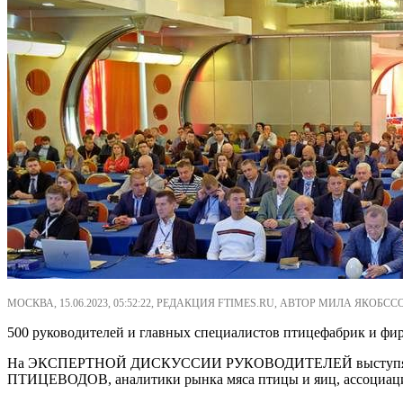
МОСКВА, 15.06.2023, 05:52:22, РЕДАКЦИЯ FTIMES.RU, АВТОР МИЛА ЯКОБСС
500 руководителей и главных специалистов птицефабрик и 
На ЭКСПЕРТНОЙ ДИСКУССИИ РУКОВОДИТЕЛЕЙ выступят ди
ПТИЦЕВОДОВ, аналитики рынка мяса птицы и яиц, ассоциаци