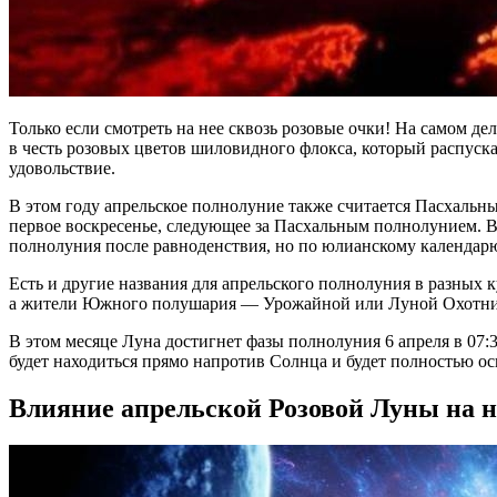
Только если смотреть на нее сквозь розовые очки! На самом 
в честь розовых цветов шиловидного флокса, который распускае
удовольствие.
В этом году апрельское полнолуние также считается Пасхальны
первое воскресенье, следующее за Пасхальным полнолунием. В 2
полнолуния после равноденствия, но по юлианскому календар
Есть и другие названия для апрельского полнолуния в разны
а жители Южного полушария — Урожайной или Луной Охотни
В этом месяце Луна достигнет фазы полнолуния 6 апреля в 07:3
будет находиться прямо напротив Солнца и будет полностью ос
Влияние апрельской Розовой Луны на 