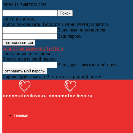
ПЯТНИЦА, 7 АВГУСТА, 2026
войти в систему
Добро пожаловать! Войдите в свою учётную запись
Ваше имя пользователя
Ваш пароль
Forgot your password? Get help
восстановление пароля
Восстановите свой пароль
Ваш адрес электронной почты
Пароль будет выслан Вам по электронной почте.
Женский онлайн ж
Главная