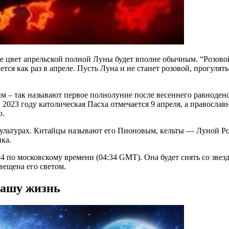
деле цвет апрельской полной Луны будет вполне обычным. “Роз
тся как раз в апреле. Пусть Луна и не станет розовой, прогулят
м – так называют первое полнолуние после весеннего равноденс
023 году католическая Пасха отмечается 9 апреля, а православн
ю.
х культурах. Китайцы называют его Пионовым, кельты — Луной 
ка.
4 по московскому времени (04:34 GMT). Она будет сиять со звез
вещена его светом.
нашу жизнь