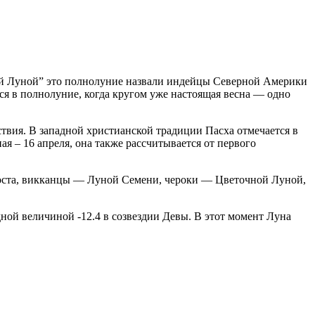
овой Луной” это полнолуние назвали индейцы Северной Америки
ься в полнолуние, когда кругом уже настоящая весна — одно
твия. В западной христианской традиции Пасха отмечается в
ая – 16 апреля, она также рассчитывается от первого
Роста, викканцы — Луной Семени, чероки — Цветочной Луной,
дной величиной -12.4 в созвездии Девы. В этот момент Луна