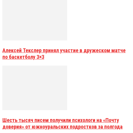
Алексей Текслер принял участие в дружеском матче
по баскетболу 3×3
Шесть тысяч писем получили психологи на «Почту
доверия» от южноуральских подростков за полгода