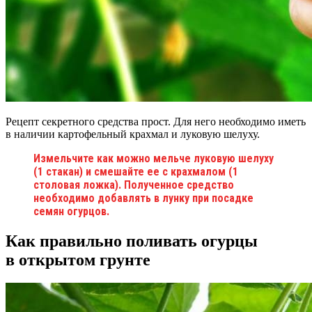
Рецепт секретного средства прост. Для него необходимо иметь
в наличии картофельный крахмал и луковую шелуху.
Измельчите как можно мельче луковую шелуху
(1 стакан) и смешайте ее с крахмалом (1
столовая ложка). Полученное средство
необходимо добавлять в лунку при посадке
семян огурцов.
Как правильно поливать огурцы
в открытом грунте