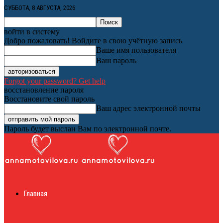
СУББОТА, 8 АВГУСТА, 2026
войти в систему
Добро пожаловать! Войдите в свою учётную запись
Ваше имя пользователя
Ваш пароль
Forgot your password? Get help
восстановление пароля
Восстановите свой пароль
Ваш адрес электронной почты
Пароль будет выслан Вам по электронной почте.
Женский онлайн
Главная
журнал