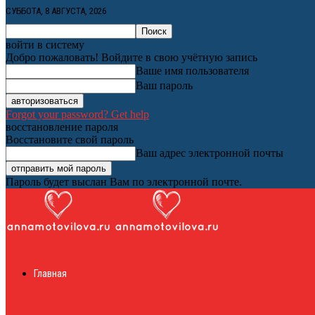
СУББОТА, 8 АВГУСТА, 2026
войти в систему
Добро пожаловать! Войдите в свою учётную запись
Ваше имя пользователя
Ваш пароль
Forgot your password? Get help
восстановление пароля
Восстановите свой пароль
Ваш адрес электронной почты
Пароль будет выслан Вам по электронной почте.
Женский онлайн ж
Главная