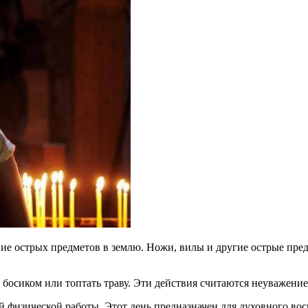
е острых предметов в землю. Ножи, вилы и другие острые предм
осиком или топтать траву. Эти действия считаются неуважением 
й физической работы. Этот день предназначен для духовного вос