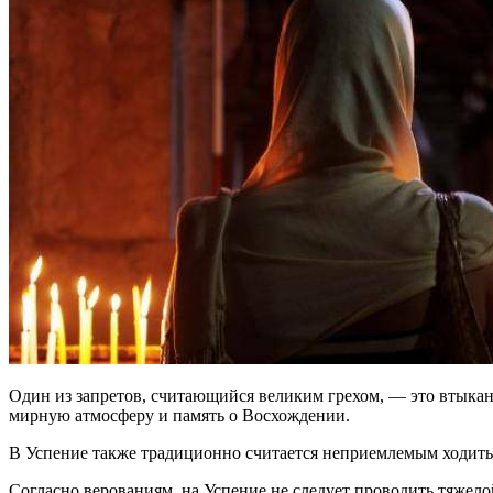
Один из запретов, считающийся великим грехом, — это втыкани
мирную атмосферу и память о Восхождении.
В Успение также традиционно считается неприемлемым ходить б
Согласно верованиям, на Успение не следует проводить тяжело