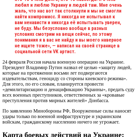
любил и люблю Украину и людей там. Мне очень
жаль, что нас вот так столкнули и мы не смогли
найти компромисс. Я никогда не испытывал к
вам ненависти и никогда её испытывать уверен,
не буду. Мы безусловно вообще в разных
условиях смотрим на вещи сейчас, по этому
понимания я в вас не найду и вы моего наверное
не ищите тоже», — написал на своей странице в
социальной сети VK артист.
24 февраля Россия начала военную операцию на Украине.
Президент Владимир Путин назвал её целью «защиту людей,
которые на протяжении восьми лет подвергаются
издевательствам, геноциду со стороны киевского режима».
Для этого, по его словам, планируется провести
«демилитаризацию и денацификацию Украины», предать суду
всех военных преступников, ответственных за «кровавые
преступления против мирных жителей» Донбасса.
По заявлению Минобороны РФ, Вооруженные силы наносят
удары только по военной инфраструктуре и украинским
войскам, гражданскому населению ничего не угрожает.
Карта боевых действий на Украине: