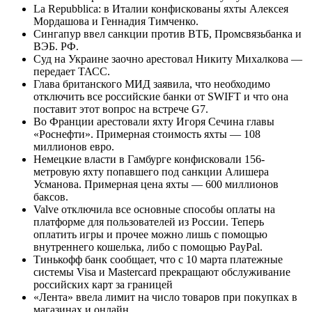
La Repubblica: в Италии конфискованы яхты Алексея
Мордашова и Геннадия Тимченко.
Сингапур ввел санкции против ВТБ, Промсвязьбанка и
ВЭБ. РФ.
Суд на Украине заочно арестовал Никиту Михалкова —
передает ТАСС.
Глава британского МИД заявила, что необходимо
отключить все российские банки от SWIFT и что она
поставит этот вопрос на встрече G7.
Во Франции арестовали яхту Игоря Сечина главы
«Роснефти». Примерная стоимость яхты — 108
миллионов евро.
Немецкие власти в Гамбурге конфисковали 156-
метровую яхту попавшего под санкции Алишера
Усманова. Примерная цена яхты — 600 миллионов
баксов.
Valve отключила все основные способы оплаты на
платформе для пользователей из России. Теперь
оплатить игры и прочее можно лишь с помощью
внутреннего кошелька, либо с помощью PayPal.
Тинькофф банк сообщает, что с 10 марта платежные
системы Visa и Mastercard прекращают обслуживание
российских карт за границей
«Лента» ввела лимит на число товаров при покупках в
магазинах и онлайн