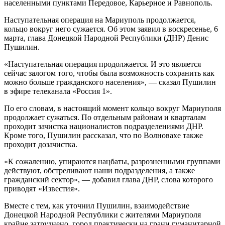
населенными пунктами Передовое, Карьерное и Равнополь.
Наступательная операция на Мариуполь продолжается,
кольцо вокруг него сужается. Об этом заявил в воскресенье, 6
марта, глава Донецкой Народной Республики (ДНР) Денис
Пушилин.
«Наступательная операция продолжается. И это является
сейчас залогом того, чтобы была возможность сохранить как
можно больше гражданского населения», — сказал Пушилин
в эфире телеканала «Россия 1».
По его словам, в настоящий момент кольцо вокруг Мариуполя
продолжает сужаться. По отдельным районам и кварталам
проходит зачистка националистов подразделениями ДНР.
Кроме того, Пушилин рассказал, что по Волновахе также
проходит дозачистка.
«К сожалению, упираются нацбаты, разрозненными группами
действуют, обстреливают наши подразделения, а также
гражданский сектор», — добавил глава ДНР, слова которого
приводят «Известия».
Вместе с тем, как уточнил Пушилин, взаимодействие
Донецкой Народной Республики с жителями Мариуполя
крайне затруднено, город практически на грани гуманитарной