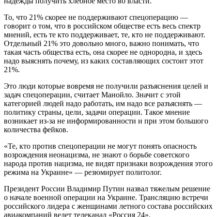
надежды получить хлебное место во власти.
То, что 21% скорее не поддерживают спецоперацию —
говорит о том, что в российском обществе есть весь спектр
мнений, есть те кто поддерживает, те, кто не поддерживают.
Отдельный 21% это довольно много, важно понимать, что
такая часть общества есть, она скорее не однородна, и здесь
надо выяснять почему, из каких составляющих состоит этот
21%.
Это люди которые вовремя не получили разъяснения целей и
задач спецоперации, считает Манойло. Значит с этой
категорией людей надо работать, им надо все разъяснять —
политику страны, цели, задачи операции. Такое мнение
возникает из-за не информированности и при этом большого
количества фейков.
«Те, кто против спецоперации не могут понять опасность
возрождения неонацизма, не знают о борьбе советского
народа против нацизма, не видят признаки возрождения этого
режима на Украине» — резюмирует политолог.
Президент России Владимир Путин назвал тяжелым решение
о начале военной операции на Украине. Трансляцию встречи
российского лидера с женщинами летного состава российских
авиакомпаний ведет телеканал «Россия 24».