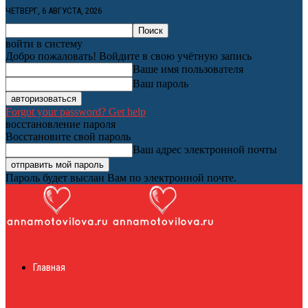
ЧЕТВЕРГ, 6 АВГУСТА, 2026
войти в систему
Добро пожаловать! Войдите в свою учётную запись
Ваше имя пользователя
Ваш пароль
Forgot your password? Get help
восстановление пароля
Восстановите свой пароль
Ваш адрес электронной почты
Пароль будет выслан Вам по электронной почте.
Женский онлайн
Главная
журнал