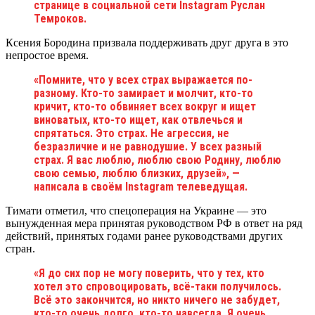
странице в социальной сети Instagram Руслан
Темроков.
Ксения Бородина призвала поддерживать друг друга в это
непростое время.
«Помните, что у всех страх выражается по-
разному. Кто-то замирает и молчит, кто-то
кричит, кто-то обвиняет всех вокруг и ищет
виноватых, кто-то ищет, как отвлечься и
спрятаться. Это страх. Не агрессия, не
безразличие и не равнодушие. У всех разный
страх. Я вас люблю, люблю свою Родину, люблю
свою семью, люблю близких, друзей», —
написала в своём Instagram телеведущая.
Тимати отметил, что спецоперация на Украине — это
вынужденная мера принятая руководством РФ в ответ на ряд
действий, принятых годами ранее руководствами других
стран.
«Я до сих пор не могу поверить, что у тех, кто
хотел это спровоцировать, всё-таки получилось.
Всё это закончится, но никто ничего не забудет,
кто-то очень долго, кто-то навсегда. Я очень