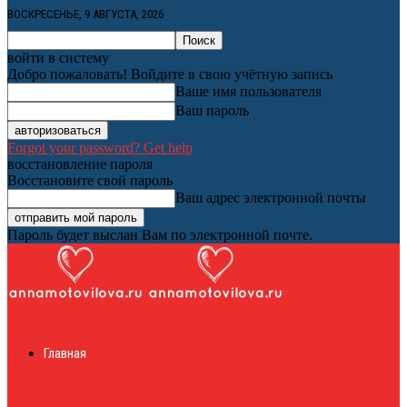
ВОСКРЕСЕНЬЕ, 9 АВГУСТА, 2026
войти в систему
Добро пожаловать! Войдите в свою учётную запись
Ваше имя пользователя
Ваш пароль
Forgot your password? Get help
восстановление пароля
Восстановите свой пароль
Ваш адрес электронной почты
Пароль будет выслан Вам по электронной почте.
Женский онлайн
Главная
журнал