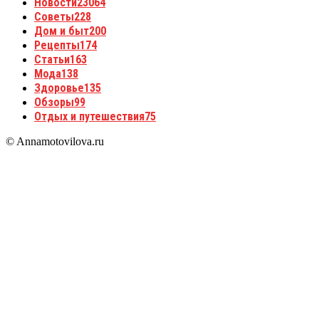
Новости
23064
Советы
228
Дом и быт
200
Рецепты
174
Статьи
163
Мода
138
Здоровье
135
Обзоры
99
Отдых и путешествия
75
© Annamotovilova.ru