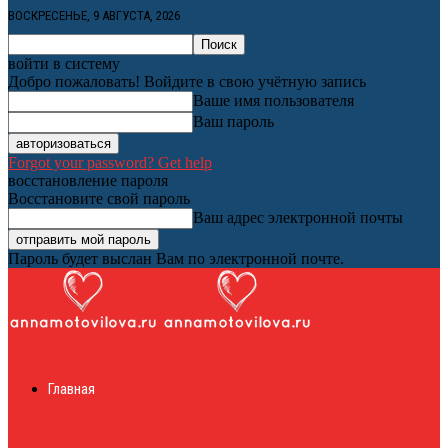
ВОСКРЕСЕНЬЕ, 9 АВГУСТА, 2026
войти в систему
Добро пожаловать! Войдите в свою учётную запись
Ваше имя пользователя
Ваш пароль
Forgot your password? Get help
восстановление пароля
Восстановите свой пароль
Ваш адрес электронной почты
Пароль будет выслан Вам по электронной почте.
Женский онлайн
Главная
журнал