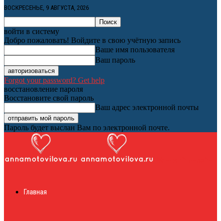
ВОСКРЕСЕНЬЕ, 9 АВГУСТА, 2026
войти в систему
Добро пожаловать! Войдите в свою учётную запись
Ваше имя пользователя
Ваш пароль
Forgot your password? Get help
восстановление пароля
Восстановите свой пароль
Ваш адрес электронной почты
Пароль будет выслан Вам по электронной почте.
Женский онлайн
Главная
журнал