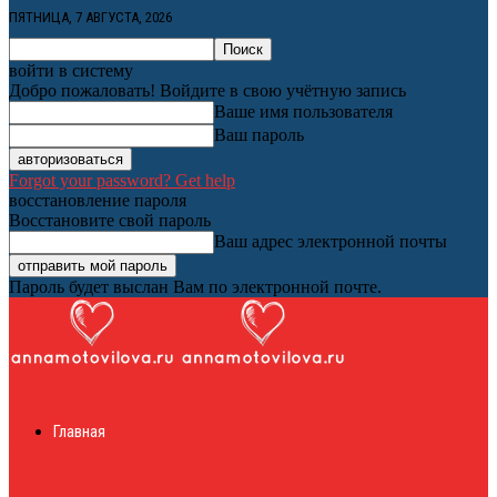
ПЯТНИЦА, 7 АВГУСТА, 2026
войти в систему
Добро пожаловать! Войдите в свою учётную запись
Ваше имя пользователя
Ваш пароль
Forgot your password? Get help
восстановление пароля
Восстановите свой пароль
Ваш адрес электронной почты
Пароль будет выслан Вам по электронной почте.
Женский онлайн
Главная
журнал