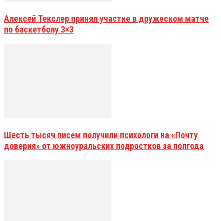
Алексей Текслер принял участие в дружеском матче
по баскетболу 3×3
Шесть тысяч писем получили психологи на «Почту
доверия» от южноуральских подростков за полгода