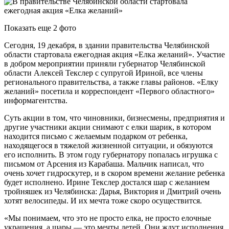
Показать еще 2 фото
Сегодня, 19 декабря, в здании правительства Челябинской
области стартовала ежегодная акция «Елка желаний». Участие
в добром мероприятии приняли губернатор Челябинской
области Алексей Текслер с супругой Ириной, все члены
регионального правительства, а также главы районов. «Елку
желаний» посетила и корреспондент «Первого областного»
информагентства.
Суть акции в том, что чиновники, бизнесмены, предприятия и
другие участники акции снимают с елки шарик, в котором
находится письмо с желаемым подарком от ребенка,
находящегося в тяжелой жизненной ситуации, и обязуются
его исполнить. В этом году губернатору попалась игрушка с
письмом от Арсения из Карабаша. Мальчик написал, что
очень хочет гидроскутер, и в скором времени желание ребенка
будет исполнено. Ирине Текслер достался шар с желанием
тройняшек из Челябинска: Дарья, Виктория и Дмитрий очень
хотят велосипеды. И их мечта тоже скоро осуществится.
«Мы понимаем, что это не просто елка, не просто елочные
украшения, а шары — это мечты детей. Они ждут исполнения