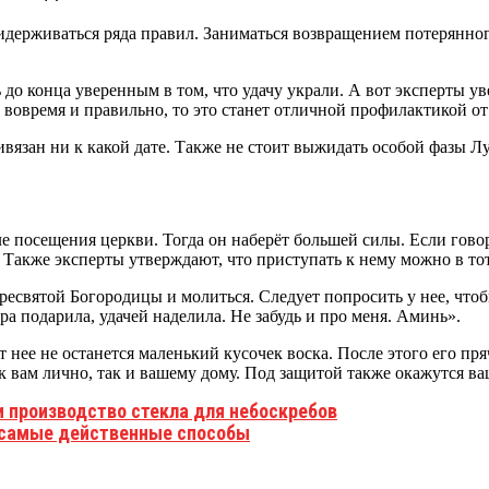
идерживаться ряда правил. Заниматься возвращением потерянного
 до конца уверенным в том, что удачу украли. А вот эксперты у
ть вовремя и правильно, то это станет отличной профилактикой 
ивязан ни к какой дате. Также не стоит выжидать особой фазы 
ле посещения церкви. Тогда он наберёт большей силы. Если гово
 Также эксперты утверждают, что приступать к нему можно в тот 
есвятой Богородицы и молиться. Следует попросить у нее, чтобы
а подарила, удачей наделила. Не забудь и про меня. Аминь».
 нее не останется маленький кусочек воска. После этого его пря
к вам лично, так и вашему дому. Под защитой также окажутся в
и производство стекла для небоскребов
, самые действенные способы