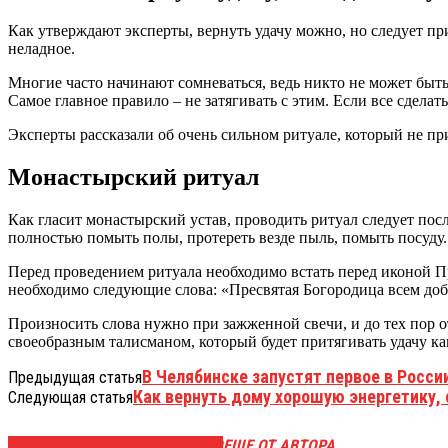
Как утверждают эксперты, вернуть удачу можно, но следует пр
неладное.
Многие часто начинают сомневаться, ведь никто не может быть
Самое главное правило – не затягивать с этим. Если все сдела
Эксперты рассказали об очень сильном ритуале, который не пр
Монастырский ритуал
Как гласит монастырский устав, проводить ритуал следует пос
полностью помыть полы, протереть везде пыль, помыть посуду.
Перед проведением ритуала необходимо встать перед иконой Пр
необходимо следующие слова: «Пресвятая Богородица всем добр
Произносить слова нужно при зажженной свечи, и до тех пор от
своеобразным талисманом, который будет притягивать удачу ка
В Челябинске запустят первое в Росси
Предыдущая статья
Как вернуть дому хорошую энергетику
Следующая статья
ЭТО МОЖЕТ БЫТЬ ИНТЕРЕСНО
ЕЩЕ ОТ АВТОРА