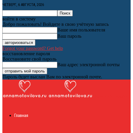
ЧЕТВЕРГ, 6 АВГУСТА, 2026
войти в систему
Добро пожаловать! Войдите в свою учётную запись
Ваше имя пользователя
Ваш пароль
Forgot your password? Get help
восстановление пароля
Восстановите свой пароль
Ваш адрес электронной почты
Пароль будет выслан Вам по электронной почте.
Женский онлайн
Главная
журнал