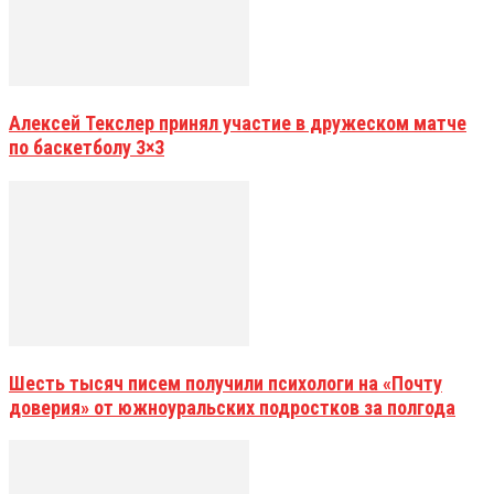
Алексей Текслер принял участие в дружеском матче
по баскетболу 3×3
Шесть тысяч писем получили психологи на «Почту
доверия» от южноуральских подростков за полгода