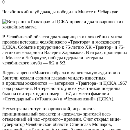
0
Челябинский клуб дважды победил в Миассе и Чебаркуле
В Челябинской области два товарищеских хоккейных матча
провели ветераны челябинского «Трактора» и московского
ЦСКА. Событие приурочено к 75-летию ХК «Трактор» и 75-
летию легендарного Валерия Харламова. В играх, прошедших
в Миассе и Чебаркуле, победы одержали ветераны
челябинского клуба — 6:2 и 5:3.
Ледовая арена «Миасс» собрала внушительную аудиторию.
Зрители желали своими глазами увидеть известных
в прошлом хоккеистов — ветеранов «Трактора» и ЦСКА 1967
года рождения. Интересно что у всех участников поединка
был на свитерах один номер — 67, а вместо фамилии —
«Легендарный» («Трактор») и «Чемпионский» (ЦСКА).
Несмотря на статус товарищеской, игра носила
принципиальный характер и «держала» зрителей весь
отведенный ей час «грязного» времени. Счет открыл вице-
губернатор Челябинской области Станислав Мошаров,
игравший за «Трактор». На первый перерыв команды ушли