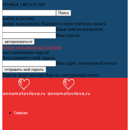
ПЯТНИЦА, 7 АВГУСТА, 2026
войти в систему
Добро пожаловать! Войдите в свою учётную запись
Ваше имя пользователя
Ваш пароль
Forgot your password? Get help
восстановление пароля
Восстановите свой пароль
Ваш адрес электронной почты
Пароль будет выслан Вам по электронной почте.
Женский онлайн
Главная
журнал