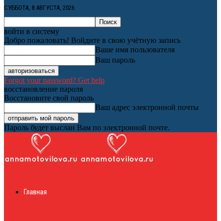
СУББОТА, 8 АВГУСТА, 2026
войти в систему
Добро пожаловать! Войдите в свою учётную запись
Ваше имя пользователя
Ваш пароль
Forgot your password? Get help
восстановление пароля
Восстановите свой пароль
Ваш адрес электронной почты
Пароль будет выслан Вам по электронной почте.
Женский онлайн
Главная
журнал