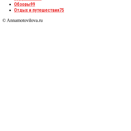
Обзоры
99
Отдых и путешествия
75
© Annamotovilova.ru