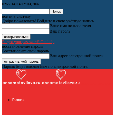
СУББОТА, 8 АВГУСТА, 2026
войти в систему
Добро пожаловать! Войдите в свою учётную запись
Ваше имя пользователя
Ваш пароль
Forgot your password? Get help
восстановление пароля
Восстановите свой пароль
Ваш адрес электронной почты
Пароль будет выслан Вам по электронной почте.
Женский онлайн
Главная
журнал