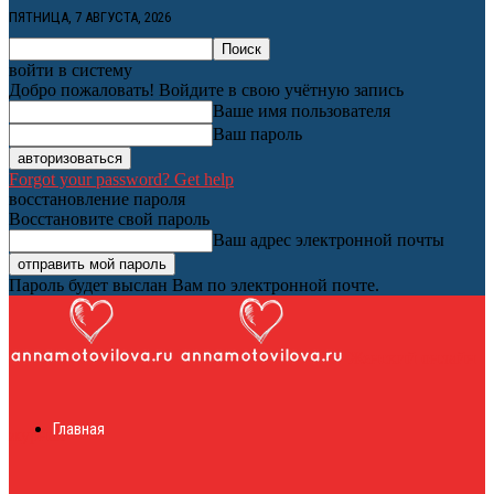
ПЯТНИЦА, 7 АВГУСТА, 2026
войти в систему
Добро пожаловать! Войдите в свою учётную запись
Ваше имя пользователя
Ваш пароль
Forgot your password? Get help
восстановление пароля
Восстановите свой пароль
Ваш адрес электронной почты
Пароль будет выслан Вам по электронной почте.
Женский онлайн
Главная
журнал