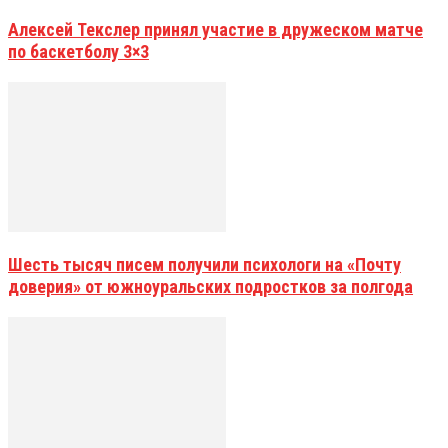
Алексей Текслер принял участие в дружеском матче
по баскетболу 3×3
Шесть тысяч писем получили психологи на «Почту
доверия» от южноуральских подростков за полгода