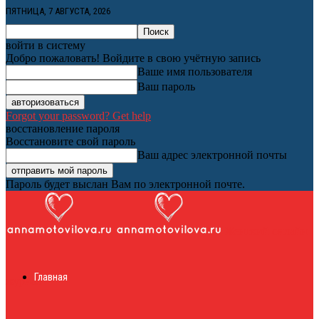
ПЯТНИЦА, 7 АВГУСТА, 2026
войти в систему
Добро пожаловать! Войдите в свою учётную запись
Ваше имя пользователя
Ваш пароль
Forgot your password? Get help
восстановление пароля
Восстановите свой пароль
Ваш адрес электронной почты
Пароль будет выслан Вам по электронной почте.
Женский онлайн
Главная
журнал