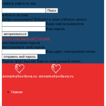
СУББОТА, 8 АВГУСТА, 2026
войти в систему
Добро пожаловать! Войдите в свою учётную запись
Ваше имя пользователя
Ваш пароль
Forgot your password? Get help
восстановление пароля
Восстановите свой пароль
Ваш адрес электронной почты
Пароль будет выслан Вам по электронной почте.
Женский онлайн
Главная
журнал